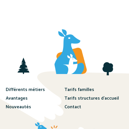
A
l
t
e
r
n
a
t
i
v
e
:
Différents métiers
Tarifs familles
Avantages
Tarifs structures d’accueil
Nouveautés
Contact